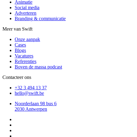
Animatie
Social media
Adverteren
Branding & communicatie
Meer van Swift
Onze aanpak
Cases
Blogs
Vacatures
Referenties
Boven de massa podcast
Contacteer ons
+32 3 494 13 37
eb.tfiws@olleh
Noorderlaan 98 bus 6
2030 Antwerpen