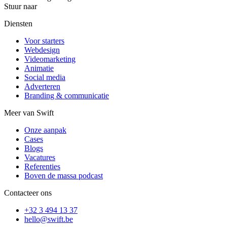
Stuur naar
eb.tfiws@troppus
Diensten
Voor starters
Webdesign
Videomarketing
Animatie
Social media
Adverteren
Branding & communicatie
Meer van Swift
Onze aanpak
Cases
Blogs
Vacatures
Referenties
Boven de massa podcast
Contacteer ons
+32 3 494 13 37
eb.tfiws@olleh